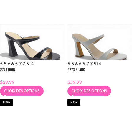
5.5
6
6.5
7
7.5
5.5
6
6.5
7
7.5
+4
+4
2773 NOIR
2773 BLANC
$
59.99
$
59.99
CHOIX DES OPTIONS
CHOIX DES OPTIONS
NEW
NEW