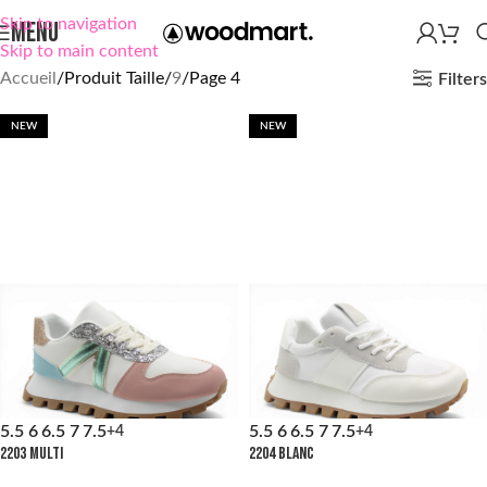
Skip to navigation
MENU
Skip to main content
Accueil
Produit Taille
9
Page 4
Filters
NEW
NEW
5.5
6
6.5
7
7.5
5.5
6
6.5
7
7.5
+4
+4
2203 MULTI
2204 BLANC