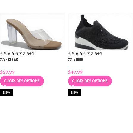
5.5
6
6.5
7
7.5
5.5
6
6.5
7
7.5
+4
+4
2772 CLEAR
2207 NOIR
$
59.99
$
49.99
CHOIX DES OPTIONS
CHOIX DES OPTIONS
NEW
NEW