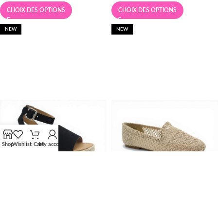
CHOIX DES OPTIONS
CHOIX DES OPTIONS
NEW
NEW
Shop
Wishlist
Cart
My account
5.5
6
6.5
7
7.5
5.5
6
6.5
7
7.5
+4
+4
2674 NOIR
2127 RAFIA
$
49.99
$
49.99
CHOIX DES OPTIONS
CHOIX DES OPTIONS