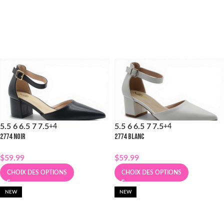
5.5
6
6.5
7
7.5
5.5
6
6.5
7
7.5
+4
+4
2774 NOIR
2774 BLANC
$
59.99
$
59.99
CHOIX DES OPTIONS
CHOIX DES OPTIONS
NEW
NEW