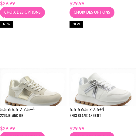
$
29.99
$
29.99
CHOIX DES OPTIONS
CHOIX DES OPTIONS
NEW
NEW
5.5
6
6.5
7
7.5
5.5
6
6.5
7
7.5
+4
+4
2204 BLANC OR
2203 BLANC ARGENT
$
29.99
$
29.99