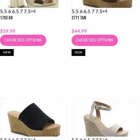
5.5
6
6.5
7
7.5
5.5
6
6.5
7
7.5
+4
+4
1793 OR
2771 TAN
$
59.99
$
44.99
CHOIX DES OPTIONS
CHOIX DES OPTIONS
NEW
NEW