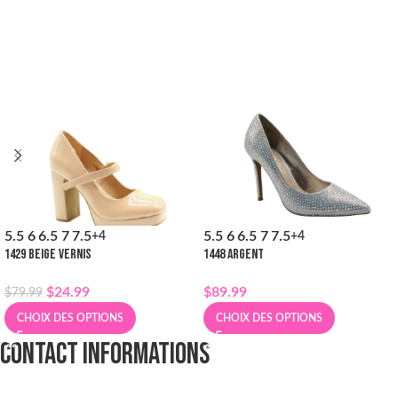
5.5
6
6.5
7
7.5
5.5
6
6.5
7
7.5
+4
+4
1429 BEIGE VERNIS
1448 ARGENT
$
24.99
$
89.99
$
79.99
CHOIX DES OPTIONS
CHOIX DES OPTIONS
CONTACT INFORMATIONS