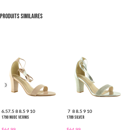
Produits similaires
6.5
7.5
8
8.5
9
10
7
8
8.5
9
10
1790 NUDE VERNIS
1789 SILVER
$
64.99
$
64.99