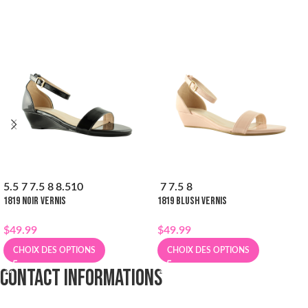
5.5
7
7.5
8
8.5
10
7
7.5
8
1819 NOIR VERNIS
1819 BLUSH VERNIS
$
49.99
$
49.99
CHOIX DES OPTIONS
CHOIX DES OPTIONS
CONTACT INFORMATIONS