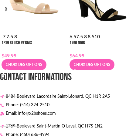
7
7.5
8
6.5
7.5
8
8.5
10
1819 BLUSH VERNIS
1790 NOIR
$
49.99
$
64.99
CHOIX DES OPTIONS
CHOIX DES OPTIONS
CONTACT INFORMATIONS
8484 Boulevard Lacordaire Saint-Léonard, QC H1R 2A5
Phone: (514) 324-2510
Email: info@x2bshoes.com
1769 Boulevard Saint-Martin O Laval, QC H7S 1N2
Phone: (450) 686-4994