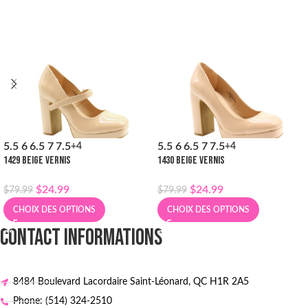
5.5
6
6.5
7
7.5
5.5
6
6.5
7
7.5
+4
+4
1429 BEIGE VERNIS
1430 BEIGE VERNIS
$
24.99
$
24.99
$
79.99
$
79.99
CHOIX DES OPTIONS
CHOIX DES OPTIONS
CONTACT INFORMATIONS
8484 Boulevard Lacordaire Saint-Léonard, QC H1R 2A5
Phone: (514) 324-2510