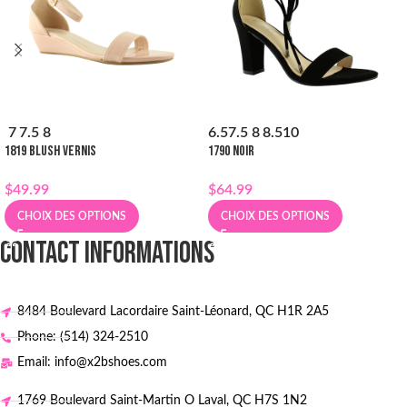
7
7.5
8
6.5
7.5
8
8.5
10
1819 BLUSH VERNIS
1790 NOIR
$
49.99
$
64.99
CHOIX DES OPTIONS
CHOIX DES OPTIONS
CONTACT INFORMATIONS
8484 Boulevard Lacordaire Saint-Léonard, QC H1R 2A5
Phone: (514) 324-2510
Email: info@x2bshoes.com
1769 Boulevard Saint-Martin O Laval, QC H7S 1N2