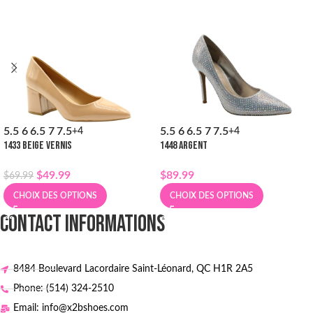
5.5
6
6.5
7
7.5
5.5
6
6.5
7
7.5
+4
+4
1433 BEIGE VERNIS
1448 ARGENT
$
49.99
$
89.99
$
69.99
CHOIX DES OPTIONS
CHOIX DES OPTIONS
CONTACT INFORMATIONS
8484 Boulevard Lacordaire Saint-Léonard, QC H1R 2A5
Phone: (514) 324-2510
Email: info@x2bshoes.com