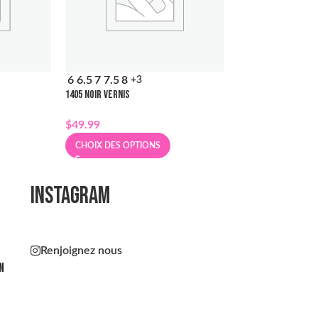
6
6.5
7
7.5
8
5.5
6
6.5
7
7.5
+3
+
1405 NOIR VERNIS
1417 BLANC
$
49.99
$
79.99
CHOIX DES OPTIONS
CHOIX DES OPT
INSTAGRAM
Renjoignez nous
n