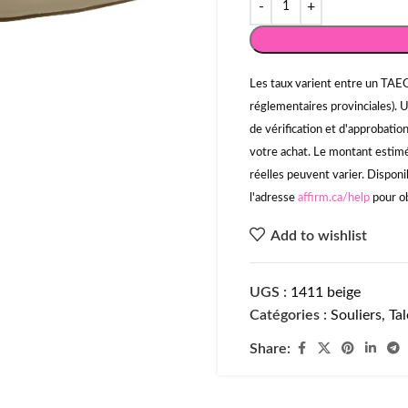
Les taux varient entre un TAEG
réglementaires provinciales). 
de vérification et d'approbati
votre achat. Le montant estimé 
réelles peuvent varier. Disponi
l'adresse
affirm.ca/help
pour ob
Add to wishlist
UGS :
1411 beige
Catégories :
Souliers
,
Ta
Share: