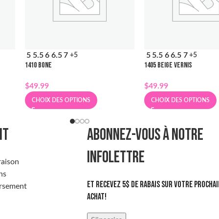
5
5.5
6
6.5
7
5
5.5
6
6.5
7
+5
+5
1410 BONE
1405 BEIGE VERNIS
$
49.99
$
49.99
CHOIX DES OPTIONS
CHOIX DES OPTIONS
NT
ABONNEZ-VOUS À NOTRE
INFOLETTRE
raison
ns
Et recevez 5$ de rabais sur votre prochai
rsement
achat!