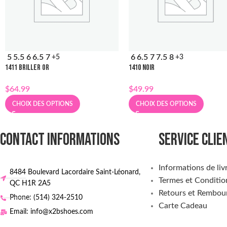
5
5.5
6
6.5
7
6
6.5
7
7.5
8
+5
+3
1411 BRILLER OR
1410 NOIR
$
64.99
$
49.99
CHOIX DES OPTIONS
CHOIX DES OPTIONS
CONTACT INFORMATIONS
SERVICE CLIE
Informations de liv
8484 Boulevard Lacordaire Saint-Léonard,
Termes et Conditio
QC H1R 2A5
Retours et Rembou
Phone: (514) 324-2510
Carte Cadeau
Email: info@x2bshoes.com