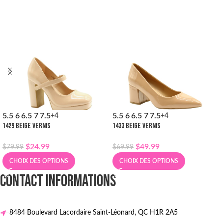
5.5
6
6.5
7
7.5
5.5
6
6.5
7
7.5
+4
+4
1429 BEIGE VERNIS
1433 BEIGE VERNIS
$
24.99
$
49.99
$
79.99
$
69.99
CHOIX DES OPTIONS
CHOIX DES OPTIONS
CONTACT INFORMATIONS
8484 Boulevard Lacordaire Saint-Léonard, QC H1R 2A5