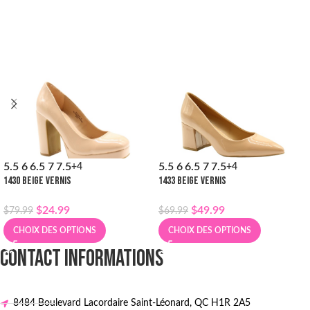
5.5
6
6.5
7
7.5
5.5
6
6.5
7
7.5
+4
+4
1430 BEIGE VERNIS
1433 BEIGE VERNIS
$
24.99
$
49.99
$
79.99
$
69.99
CHOIX DES OPTIONS
CHOIX DES OPTIONS
CONTACT INFORMATIONS
8484 Boulevard Lacordaire Saint-Léonard, QC H1R 2A5