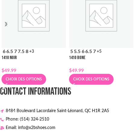
6
6.5
7
7.5
8
5
5.5
6
6.5
7
+3
+5
1410 NOIR
1410 BONE
$
49.99
$
49.99
CHOIX DES OPTIONS
CHOIX DES OPTIONS
CONTACT INFORMATIONS
8484 Boulevard Lacordaire Saint-Léonard, QC H1R 2A5
Phone: (514) 324-2510
Email: info@x2bshoes.com