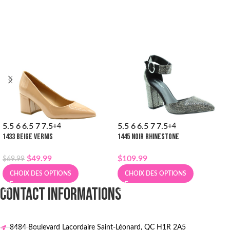
5.5
6
6.5
7
7.5
5.5
6
6.5
7
7.5
+4
+4
1433 BEIGE VERNIS
1445 NOIR RHINESTONE
$
49.99
$
109.99
$
69.99
CHOIX DES OPTIONS
CHOIX DES OPTIONS
CONTACT INFORMATIONS
8484 Boulevard Lacordaire Saint-Léonard, QC H1R 2A5