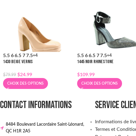
5.5
6
6.5
7
7.5
5.5
6
6.5
7
7.5
+4
+4
1430 BEIGE VERNIS
1445 NOIR RHINESTONE
$
24.99
$
109.99
$
79.99
CHOIX DES OPTIONS
CHOIX DES OPTIONS
CONTACT INFORMATIONS
SERVICE CLIE
Informations de liv
8484 Boulevard Lacordaire Saint-Léonard,
Termes et Conditio
QC H1R 2A5