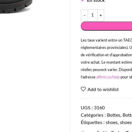
En stock
Les taux varient entre un TAEG
réglementaires provinciales). 
de vérification et d'approbati
votre achat. Le montant estimé 
réelles peuvent varier. Disponi
l'adresse
affirm.ca/help
pour ob
Add to wishlist
UGS :
3160
Catégories :
Bottes
,
Bott
Étiquettes :
shoes
,
shoes