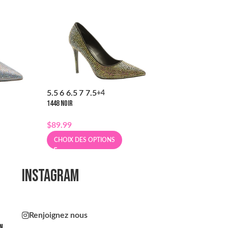
5.5
6
6.5
7
7.5
5.5
6
6.5
7
7.5
+4
+
1448 NOIR
1447 NUDE RHINESTO
$
89.99
$
79.99
CHOIX DES OPTIONS
CHOIX DES OPT
INSTAGRAM
Renjoignez nous
n