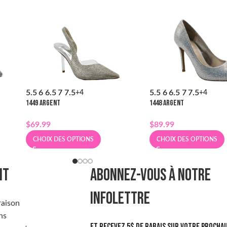
5.5
6
6.5
7
7.5
5.5
6
6.5
7
7.5
+4
+4
1449 ARGENT
1448 ARGENT
$
69.99
$
89.99
CHOIX DES OPTIONS
CHOIX DES OPTIONS
NT
ABONNEZ-VOUS À NOTRE
INFOLETTRE
raison
ns
Et recevez 5$ de rabais sur votre prochai