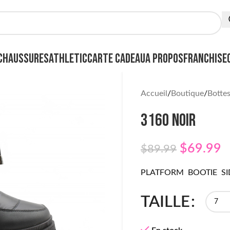
CHAUSSURES
ATHLETIC
CARTE CADEAU
A PROPOS
FRANCHISE
Accueil
Boutique
Botte
3160 NOIR
$
69.99
$
89.99
PLATFORM BOOTIE SI
TAILLE