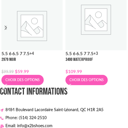
5.5
6
6.5
7
7.5
5.5
6
6.5
7
7.5
+4
+3
2979 NOIR
3490 WATERPROOF
$
59.99
$
109.99
$
99.99
CHOIX DES OPTIONS
CHOIX DES OPTIONS
CONTACT INFORMATIONS
8484 Boulevard Lacordaire Saint-Léonard, QC H1R 2A5
Phone: (514) 324-2510
Email: info@x2bshoes.com