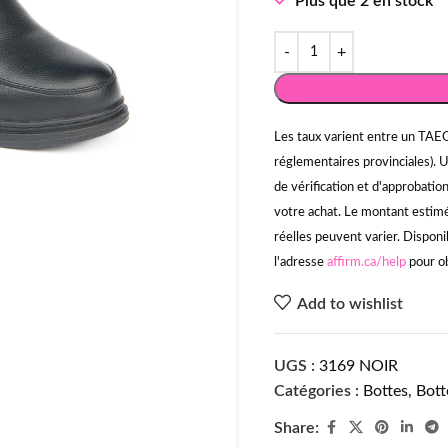
Plus que 2 en stock
Les taux varient entre un TAEG
réglementaires provinciales). 
de vérification et d'approbati
votre achat. Le montant estimé 
réelles peuvent varier. Disponi
l'adresse
affirm.ca/help
pour ob
Add to wishlist
UGS :
3169 NOIR
Catégories :
Bottes
,
Bott
Share: