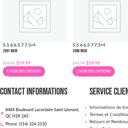
5.5
6
6.5
7
7.5
5.5
6
6.5
7
7.5
+4
+4
2981 NOIR
2980 NOIR
$
59.99
$
59.99
$
99.99
$
99.99
CHOIX DES OPTIONS
CHOIX DES OPTIONS
CONTACT INFORMATIONS
SERVICE CLIE
Informations de liv
8484 Boulevard Lacordaire Saint-Léonard,
Termes et Conditio
QC H1R 2A5
Retours et Rembou
Phone: (514) 324-2510