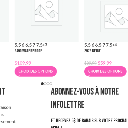
5.5
6
6.5
7
7.5
5.5
6
6.5
7
7.5
+3
+4
3490 WATERPROOF
2972 BEIGE
$
109.99
$
59.99
$
89.99
CHOIX DES OPTIONS
CHOIX DES OPTIONS
NT
ABONNEZ-VOUS À NOTRE
INFOLETTRE
raison
ns
Et recevez 5$ de rabais sur votre prochai
rsement
achat!