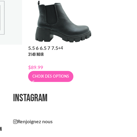
5.5
6
6.5
7
7.5
5.5
6
6.5
7
7.5
+4
+
3149 NOIR
2975 NOIR
$
89.99
$
59.99
$
99.99
CHOIX DES OPTIONS
CHOIX DES OPT
INSTAGRAM
Renjoignez nous
n