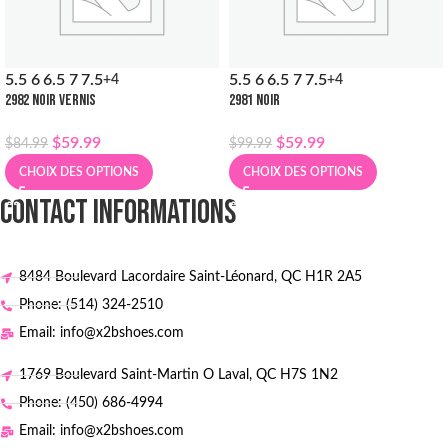
5.5
6
6.5
7
7.5
5.5
6
6.5
7
7.5
+4
+4
2982 NOIR VERNIS
2981 NOIR
$
59.99
$
59.99
$
84.99
$
99.99
CHOIX DES OPTIONS
CHOIX DES OPTIONS
CONTACT INFORMATIONS
8484 Boulevard Lacordaire Saint-Léonard, QC H1R 2A5
Phone: (514) 324-2510
Email: info@x2bshoes.com
1769 Boulevard Saint-Martin O Laval, QC H7S 1N2
Phone: (450) 686-4994
Email: info@x2bshoes.com