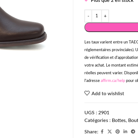
Plus que 2 en stock
Les taux varient entre un TAEG
réglementaires provinciales). 
de vérification et d'approbati
votre achat. Le montant estimé 
réelles peuvent varier. Disponi
l'adresse
affirm.ca/help
pour ob
Add to wishlist
UGS :
2901
Catégories :
Bottes
,
Bout
Share: