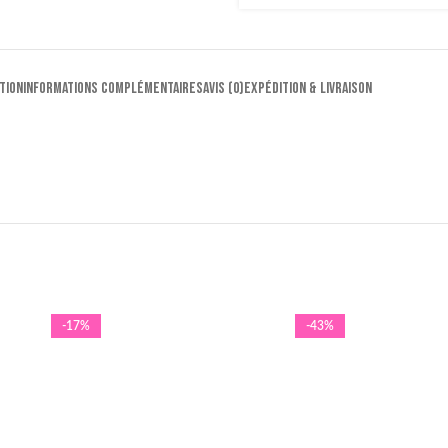
TION
INFORMATIONS COMPLÉMENTAIRES
AVIS (0)
EXPÉDITION & LIVRAISON
-17%
-43%