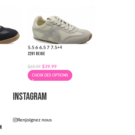
5.5
6
6.5
7
7.5
5.5
6
6.5
7
7.5
+4
+
2291 BEIGE
2293 OR
$
39.99
$
39.99
$
69.99
$
69.99
CHOIX DES OPTIONS
CHOIX DES OPT
INSTAGRAM
Renjoignez nous
n