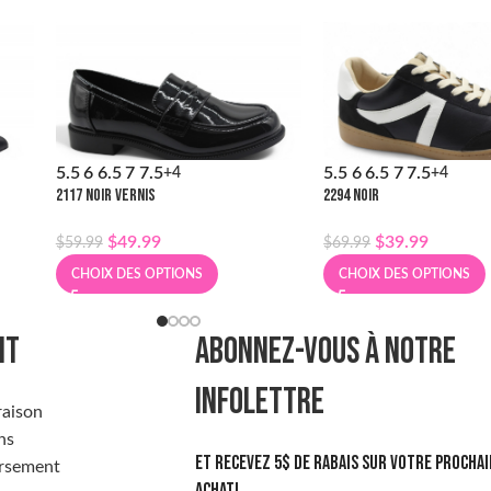
5.5
6
6.5
7
7.5
5.5
6
6.5
7
7.5
+4
+4
2117 NOIR VERNIS
2294 NOIR
$
49.99
$
39.99
$
59.99
$
69.99
CHOIX DES OPTIONS
CHOIX DES OPTIONS
NT
ABONNEZ-VOUS À NOTRE
INFOLETTRE
raison
ns
Et recevez 5$ de rabais sur votre prochai
rsement
achat!