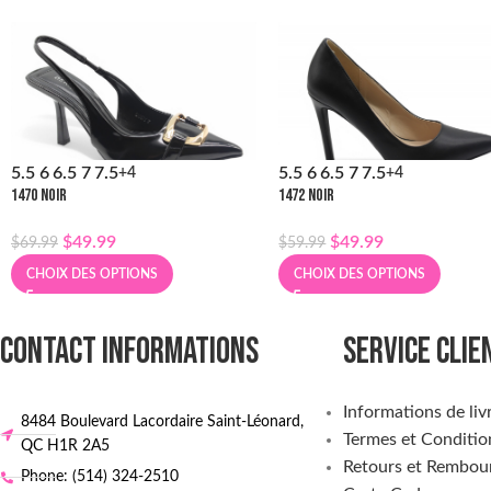
5.5
6
6.5
7
7.5
5.5
6
6.5
7
7.5
+4
+4
1470 NOIR
1472 NOIR
$
49.99
$
49.99
$
69.99
$
59.99
CHOIX DES OPTIONS
CHOIX DES OPTIONS
CONTACT INFORMATIONS
SERVICE CLIE
Informations de liv
8484 Boulevard Lacordaire Saint-Léonard,
Termes et Conditio
QC H1R 2A5
Retours et Rembou
Phone: (514) 324-2510