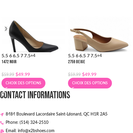
5.5
6
6.5
7
7.5
5.5
6
6.5
7
7.5
+4
+4
1472 NOIR
2759 BEIGE
$
49.99
$
49.99
$
59.99
$
59.99
CHOIX DES OPTIONS
CHOIX DES OPTIONS
CONTACT INFORMATIONS
8484 Boulevard Lacordaire Saint-Léonard, QC H1R 2A5
Phone: (514) 324-2510
Email: info@x2bshoes.com