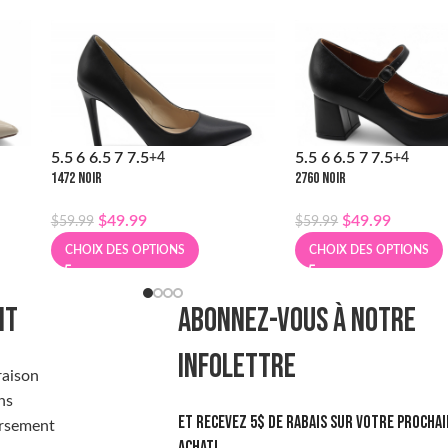
5.5
6
6.5
7
7.5
5.5
6
6.5
7
7.5
+4
+4
1472 NOIR
2760 NOIR
$
49.99
$
49.99
$
59.99
$
59.99
CHOIX DES OPTIONS
CHOIX DES OPTIONS
NT
ABONNEZ-VOUS À NOTRE
INFOLETTRE
raison
ns
Et recevez 5$ de rabais sur votre prochai
rsement
achat!