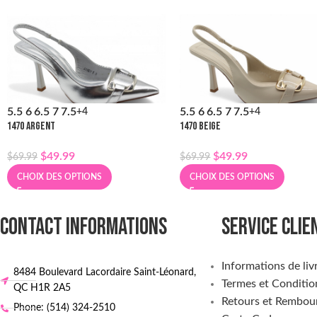
5.5
6
6.5
7
7.5
5.5
6
6.5
7
7.5
+4
+4
1470 ARGENT
1470 BEIGE
$
49.99
$
49.99
$
69.99
$
69.99
CHOIX DES OPTIONS
CHOIX DES OPTIONS
CONTACT INFORMATIONS
SERVICE CLIE
Informations de liv
8484 Boulevard Lacordaire Saint-Léonard,
Termes et Conditio
QC H1R 2A5
Retours et Rembou
Phone: (514) 324-2510