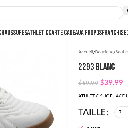
CHAUSSURES
ATHLETIC
CARTE CADEAU
A PROPOS
FRANCHISE
Accueil
Boutique
Soulie
2293 BLANC
$
39.99
$
69.99
ATHLETIC SHOE LACE 
TAILLE