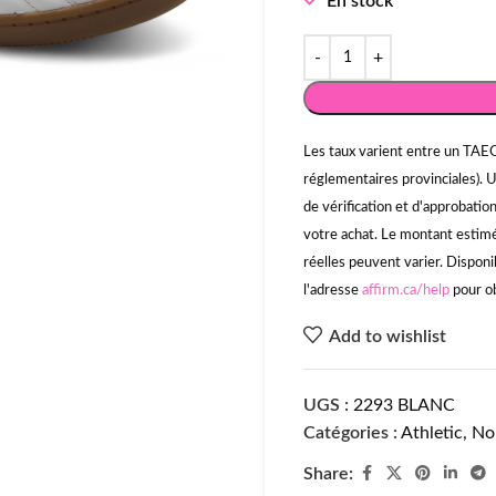
En stock
Les taux varient entre un TAEG
réglementaires provinciales). 
de vérification et d'approbati
votre achat. Le montant estimé 
réelles peuvent varier. Disponi
l'adresse
affirm.ca/help
pour ob
Add to wishlist
UGS :
2293 BLANC
Catégories :
Athletic
,
No
Share: