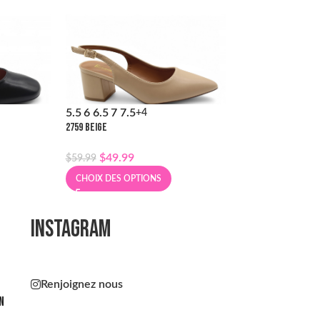
5.5
6
6.5
7
7.5
5.5
6
6.5
7
7.5
+4
+
2759 BEIGE
2759 NOIR
$
49.99
$
49.99
$
59.99
$
59.99
CHOIX DES OPTIONS
CHOIX DES OPT
INSTAGRAM
Renjoignez nous
n