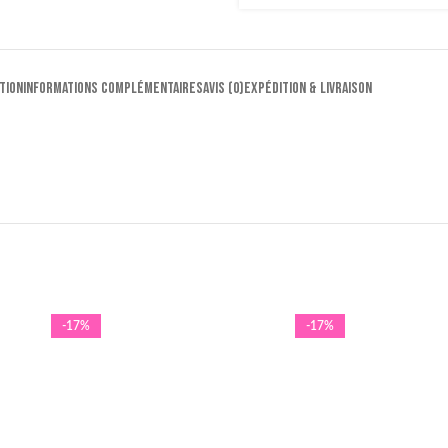
TION
INFORMATIONS COMPLÉMENTAIRES
AVIS (0)
EXPÉDITION & LIVRAISON
-17%
-17%