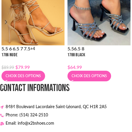
5.5
6
6.5
7
7.5
5.5
6.5
8
+4
1786 NUDE
1788 BLACK
$
79.99
$
64.99
$
89.99
CHOIX DES OPTIONS
CHOIX DES OPTIONS
CONTACT INFORMATIONS
8484 Boulevard Lacordaire Saint-Léonard, QC H1R 2A5
Phone: (514) 324-2510
Email: info@x2bshoes.com