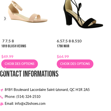
7
7.5
8
6.5
7.5
8
8.5
10
1819 BLUSH VERNIS
1790 NOIR
$
49.99
$
64.99
CHOIX DES OPTIONS
CHOIX DES OPTIONS
CONTACT INFORMATIONS
8484 Boulevard Lacordaire Saint-Léonard, QC H1R 2A5
Phone: (514) 324-2510
Email: info@x2bshoes.com