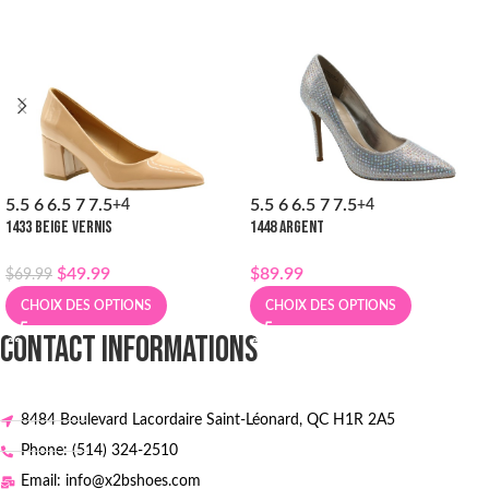
5.5
6
6.5
7
7.5
5.5
6
6.5
7
7.5
+4
+4
1433 BEIGE VERNIS
1448 ARGENT
$
49.99
$
89.99
$
69.99
CHOIX DES OPTIONS
CHOIX DES OPTIONS
CONTACT INFORMATIONS
8484 Boulevard Lacordaire Saint-Léonard, QC H1R 2A5
Phone: (514) 324-2510
Email: info@x2bshoes.com