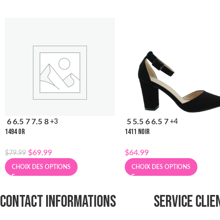
6
6.5
7
7.5
8
5
5.5
6
6.5
7
+3
+4
1494 OR
1411 NOIR
$
69.99
$
64.99
$
79.99
CHOIX DES OPTIONS
CHOIX DES OPTIONS
CONTACT INFORMATIONS
SERVICE CLIE