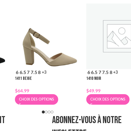
6
6.5
7
7.5
8
6
6.5
7
7.5
8
+3
+3
1411 BEIGE
1410 NOIR
$
64.99
$
49.99
CHOIX DES OPTIONS
CHOIX DES OPTIONS
NT
ABONNEZ-VOUS À NOTRE