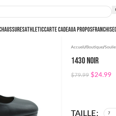
CHAUSSURES
ATHLETIC
CARTE CADEAU
A PROPOS
FRANCHISE
Accueil
Boutique
Soulie
1430 NOIR
$
24.99
$
79.99
TAILLE