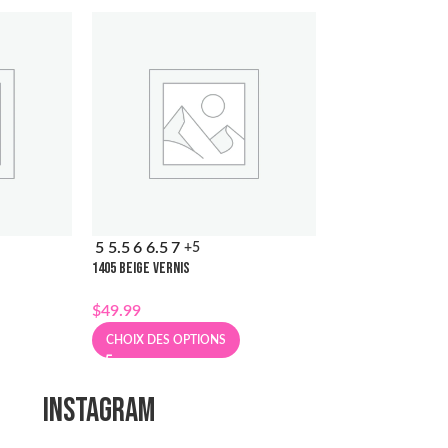
5
5.5
6
6.5
7
6
6.5
7
7.5
8
+5
+3
1405 BEIGE VERNIS
1405 NOIR VERNIS
$
49.99
$
49.99
CHOIX DES OPTIONS
CHOIX DES OPT
INSTAGRAM