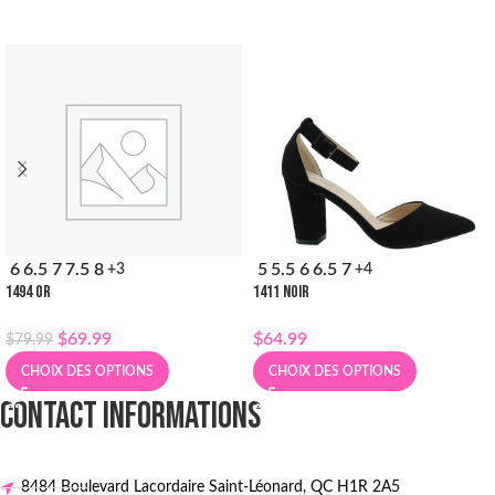
6
6.5
7
7.5
8
5
5.5
6
6.5
7
+3
+4
1494 OR
1411 NOIR
$
69.99
$
64.99
$
79.99
CHOIX DES OPTIONS
CHOIX DES OPTIONS
CONTACT INFORMATIONS
8484 Boulevard Lacordaire Saint-Léonard, QC H1R 2A5