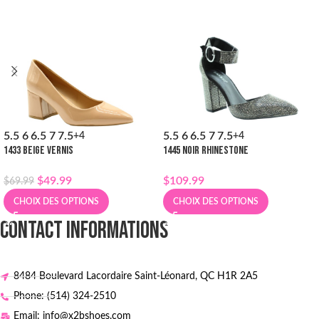
5.5
6
6.5
7
7.5
5.5
6
6.5
7
7.5
+4
+4
1433 BEIGE VERNIS
1445 NOIR RHINESTONE
$
49.99
$
109.99
$
69.99
CHOIX DES OPTIONS
CHOIX DES OPTIONS
CONTACT INFORMATIONS
8484 Boulevard Lacordaire Saint-Léonard, QC H1R 2A5
Phone: (514) 324-2510
Email: info@x2bshoes.com