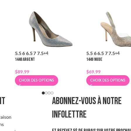
5.5
6
6.5
7
7.5
5.5
6
6.5
7
7.5
+4
+4
1448 ARGENT
1449 NUDE
$
89.99
$
69.99
CHOIX DES OPTIONS
CHOIX DES OPTIONS
NT
ABONNEZ-VOUS À NOTRE
INFOLETTRE
raison
ns
Et recevez 5$ de rabais sur votre prochai