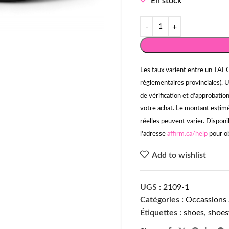
En stock
Les taux varient entre un TAEG
réglementaires provinciales). 
de vérification et d'approbati
votre achat. Le montant estimé 
réelles peuvent varier. Disponi
l'adresse
affirm.ca/help
pour ob
Add to wishlist
UGS :
2109-1
Catégories :
Occassions 
Étiquettes :
shoes
,
shoes