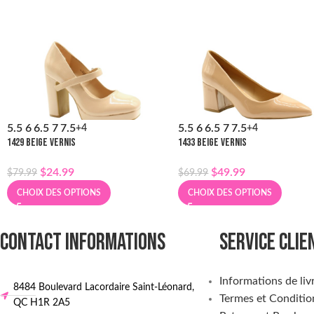
5.5
6
6.5
7
7.5
5.5
6
6.5
7
7.5
+4
+4
1429 BEIGE VERNIS
1433 BEIGE VERNIS
$
24.99
$
49.99
$
79.99
$
69.99
CHOIX DES OPTIONS
CHOIX DES OPTIONS
CONTACT INFORMATIONS
SERVICE CLIE
Informations de liv
8484 Boulevard Lacordaire Saint-Léonard,
Termes et Conditio
QC H1R 2A5