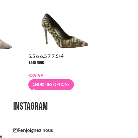
5.5
6
6.5
7
7.5
5.5
6
6.5
7
7.5
+4
+
1448 NOIR
1448 CHAMPAGNE
$
89.99
$
89.99
CHOIX DES OPTIONS
CHOIX DES OPT
INSTAGRAM
Renjoignez nous
n