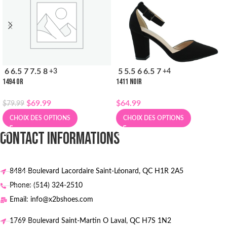
6
6.5
7
7.5
8
5
5.5
6
6.5
7
+3
+4
1494 OR
1411 NOIR
$
69.99
$
64.99
$
79.99
CHOIX DES OPTIONS
CHOIX DES OPTIONS
CONTACT INFORMATIONS
8484 Boulevard Lacordaire Saint-Léonard, QC H1R 2A5
Phone: (514) 324-2510
Email: info@x2bshoes.com
1769 Boulevard Saint-Martin O Laval, QC H7S 1N2