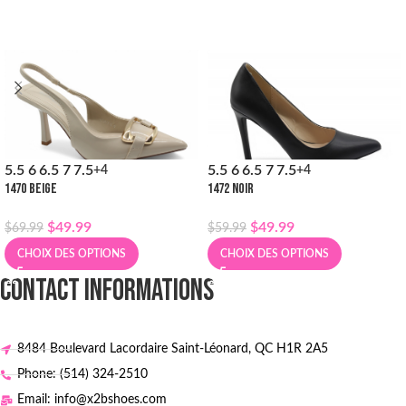
5.5
6
6.5
7
7.5
5.5
6
6.5
7
7.5
+4
+4
1470 BEIGE
1472 NOIR
$
49.99
$
49.99
$
69.99
$
59.99
CHOIX DES OPTIONS
CHOIX DES OPTIONS
CONTACT INFORMATIONS
8484 Boulevard Lacordaire Saint-Léonard, QC H1R 2A5
Phone: (514) 324-2510
Email: info@x2bshoes.com