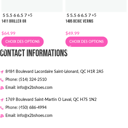
5
5.5
6
6.5
7
5
5.5
6
6.5
7
+5
+5
1411 BRILLER OR
1405 BEIGE VERNIS
$
64.99
$
49.99
CHOIX DES OPTIONS
CHOIX DES OPTIONS
CONTACT INFORMATIONS
8484 Boulevard Lacordaire Saint-Léonard, QC H1R 2A5
Phone: (514) 324-2510
Email: info@x2bshoes.com
1769 Boulevard Saint-Martin O Laval, QC H7S 1N2
Phone: (450) 686-4994
Email: info@x2bshoes.com