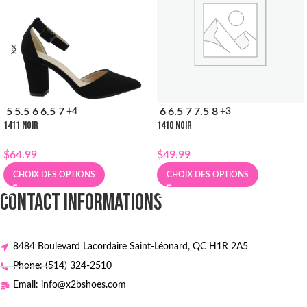
5
5.5
6
6.5
7
6
6.5
7
7.5
8
+4
+3
1411 NOIR
1410 NOIR
$
64.99
$
49.99
CHOIX DES OPTIONS
CHOIX DES OPTIONS
CONTACT INFORMATIONS
8484 Boulevard Lacordaire Saint-Léonard, QC H1R 2A5
Phone: (514) 324-2510
Email: info@x2bshoes.com