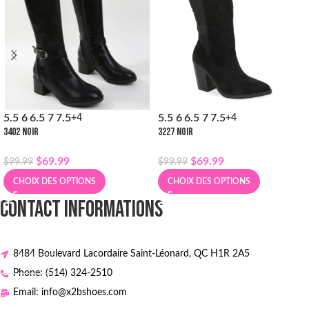
5.5
6
6.5
7
7.5
5.5
6
6.5
7
7.5
+4
+4
3402 NOIR
3227 NOIR
$
69.99
$
69.99
$
99.99
$
99.99
CHOIX DES OPTIONS
CHOIX DES OPTIONS
CONTACT INFORMATIONS
8484 Boulevard Lacordaire Saint-Léonard, QC H1R 2A5
Phone: (514) 324-2510
Email: info@x2bshoes.com