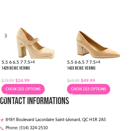
5.5
6
6.5
7
7.5
5.5
6
6.5
7
7.5
+4
+4
1429 BEIGE VERNIS
1433 BEIGE VERNIS
$
24.99
$
49.99
$
79.99
$
69.99
CHOIX DES OPTIONS
CHOIX DES OPTIONS
CONTACT INFORMATIONS
8484 Boulevard Lacordaire Saint-Léonard, QC H1R 2A5
Phone: (514) 324-2510