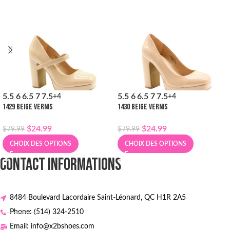
5.5
6
6.5
7
7.5
5.5
6
6.5
7
7.5
+4
+4
1429 BEIGE VERNIS
1430 BEIGE VERNIS
$
24.99
$
24.99
$
79.99
$
79.99
CHOIX DES OPTIONS
CHOIX DES OPTIONS
CONTACT INFORMATIONS
8484 Boulevard Lacordaire Saint-Léonard, QC H1R 2A5
Phone: (514) 324-2510
Email: info@x2bshoes.com