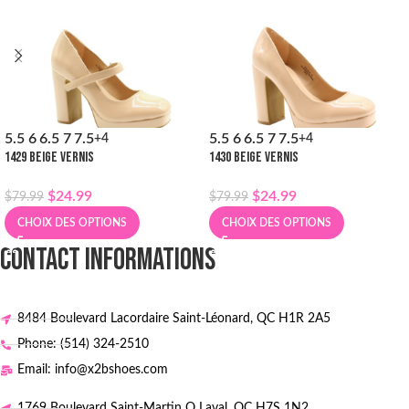
5.5
6
6.5
7
7.5
5.5
6
6.5
7
7.5
+4
+4
1429 BEIGE VERNIS
1430 BEIGE VERNIS
$
24.99
$
24.99
$
79.99
$
79.99
CHOIX DES OPTIONS
CHOIX DES OPTIONS
CONTACT INFORMATIONS
8484 Boulevard Lacordaire Saint-Léonard, QC H1R 2A5
Phone: (514) 324-2510
Email: info@x2bshoes.com
1769 Boulevard Saint-Martin O Laval, QC H7S 1N2