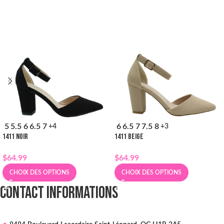
5
5.5
6
6.5
7
6
6.5
7
7.5
8
+4
+3
1411 NOIR
1411 BEIGE
$
64.99
$
64.99
CHOIX DES OPTIONS
CHOIX DES OPTIONS
CONTACT INFORMATIONS