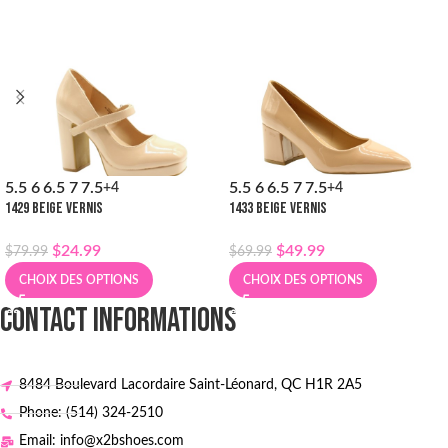
5.5
6
6.5
7
7.5
5.5
6
6.5
7
7.5
+4
+4
1429 BEIGE VERNIS
1433 BEIGE VERNIS
$
24.99
$
49.99
$
79.99
$
69.99
CHOIX DES OPTIONS
CHOIX DES OPTIONS
CONTACT INFORMATIONS
8484 Boulevard Lacordaire Saint-Léonard, QC H1R 2A5
Phone: (514) 324-2510
Email: info@x2bshoes.com