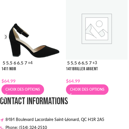
5
5.5
6
6.5
7
5
5.5
6
6.5
7
+4
+3
1411 NOIR
1411BRILLER ARGENT
$
64.99
$
64.99
CHOIX DES OPTIONS
CHOIX DES OPTIONS
CONTACT INFORMATIONS
8484 Boulevard Lacordaire Saint-Léonard, QC H1R 2A5
Phone: (514) 324-2510